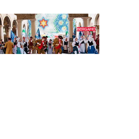
BERGAMO
2018
338.5942685