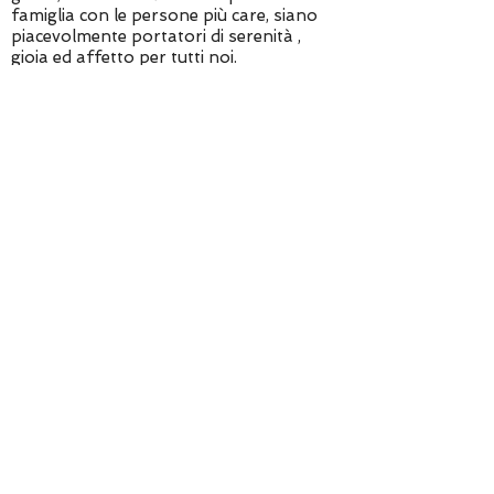
famiglia con le persone più care, siano
piacevolmente portatori di serenità ,
gioia ed affetto per tutti noi.
Fabrizio Nicola
338.5942685
lombardia@fitp.com
COMITATO
ASSOCIAZIONI