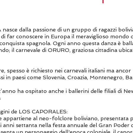
 nasce dalla passione di un gruppo di ragazzi bolivia
 di far conoscere in Europa il meraviglioso mondo del
a conquista spagnola. Ogni anno questa danza è balla
ndo; il carnevale di ORURO, graziosa cittadina ubica
, spesso è richiesto nei carnevali italiani ma ancor 
i in paesi come Slovenia, Croazia, Montenegro, Bar
t’anno ha ospitato anche i ballerini delle filiali di N
a
origini de LOS CAPORALES:
appartiene al neo-folclore boliviano, presentata per
i anni settanta nella festa annuale del Gran Poder c
esenta un personaggio dell'epoca coloniale, il capo