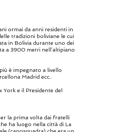
ni ormai da anni residenti in
le tradizioni boliviane le cui
ta in Bolivia durante uno dei
ta a 3900 metri nell’altipiano
più è impegnato a livello
cellona Madrid ecc..
ew York e il Presidente del
 la prima volta dai fratelli
he ha luogo nella città di La
rale (caposquadra) che era un