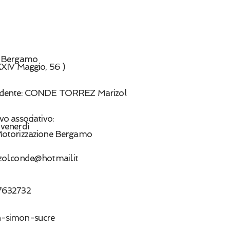
:
Bergamo
XXIV Maggio, 56 )
idente: CONDE TORREZ Marizol
vo associativo:
 venerdì
Motorizzazione Bergamo
zol.conde@hotmail.it
7632732
-simon-sucre