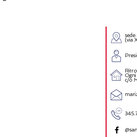
sede
(via 
Pres
Ritro
Ogni
c/o 
mari
345.
@san