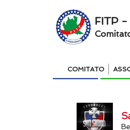
FITP -
Comitat
COMITATO
ASSO
Sa
Be