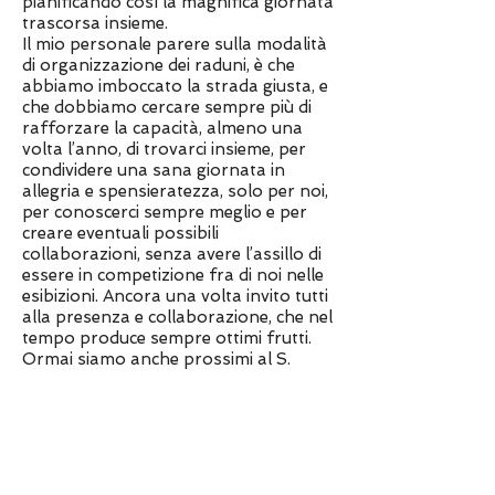
pianificando così la magnifica giornata
trascorsa insieme.
Il mio personale parere sulla modalità
di organizzazione dei raduni, è che
abbiamo imboccato la strada giusta, e
che dobbiamo cercare sempre più di
rafforzare la capacità, almeno una
volta l’anno, di trovarci insieme, per
condividere una sana giornata in
allegria e spensieratezza, solo per noi,
per conoscerci sempre meglio e per
creare eventuali possibili
collaborazioni, senza avere l’assillo di
essere in competizione fra di noi nelle
esibizioni. Ancora una volta invito tutti
alla presenza e collaborazione, che nel
tempo produce sempre ottimi frutti.
Ormai siamo anche prossimi al S.
Natale, e questo mio pensiero che
conclude questa riflessione, si rivolge
ad un caloroso augurio di Buone Feste
a tutti i nostri gruppi ed alle nostre
famiglie.