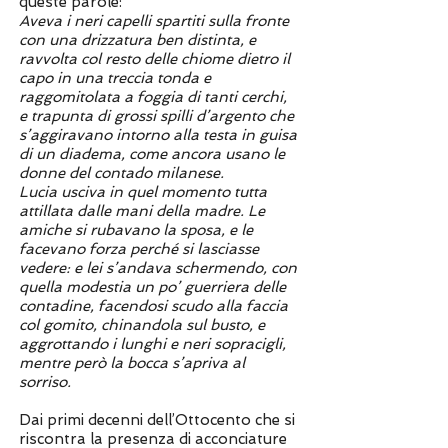
queste parole:
Aveva i neri capelli spartiti sulla fronte
con una drizzatura ben distinta, e
ravvolta col resto delle chiome dietro il
capo in una treccia tonda e
raggomitolata a foggia di tanti cerchi,
e trapunta di grossi spilli d’argento che
s’aggiravano intorno alla testa in guisa
di un diadema, come ancora usano le
donne del contado milanese.
Lucia usciva in quel momento tutta
attillata dalle mani della madre.
Le
amiche si rubavano la sposa, e le
facevano forza perché si lasciasse
vedere: e lei s’andava schermendo, con
quella modestia un po’ guerriera delle
contadine, facendosi scudo alla faccia
col gomito, chinandola sul busto, e
aggrottando i lunghi e neri sopracigli,
mentre però la bocca s’apriva al
sorriso
.
Dai primi decenni dell’Ottocento che si
riscontra la presenza di acconciature