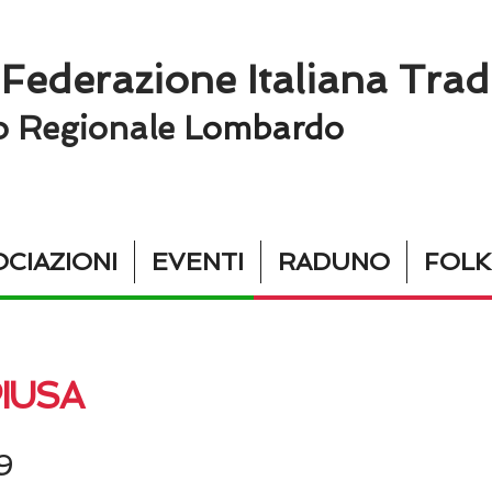
 Federazione Italiana Trad
o Regionale L
ombardo
CIAZIONI
EVENTI
RADUNO
FOL
PIUSA
9