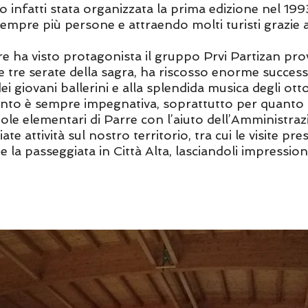
 infatti stata organizzata la prima edizione nel 1993
sempre più persone e attraendo molti turisti grazie 
e ha visto protagonista il gruppo Prvi Partizan prov
le tre serate della sagra, ha riscosso enorme successo
 dei giovani ballerini e alla splendida musica degli ott
nto è sempre impegnativa, soprattutto per quanto ri
ole elementari di Parre con l’aiuto dell’Amministr
e attività sul nostro territorio, tra cui le visite pre
 la passeggiata in Città Alta, lasciandoli impression