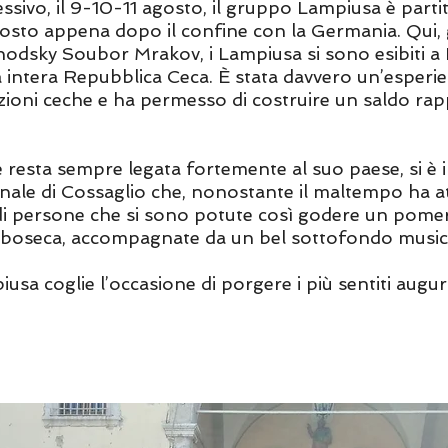
sivo, il 9-10-11 agosto, il gruppo Lampiusa è partit
sto appena dopo il confine con la Germania. Qui, gr
hodsky Soubor Mrakov, i Lampiusa si sono esibiti a 
lla intera Repubblica Ceca. È stata davvero un’esper
zioni ceche e ha permesso di costruire un saldo rapp
che resta sempre legata fortemente al suo paese, si è
nale di Cossaglio che, nonostante il maltempo ha at
di persone che si sono potute così godere un pome
e boseca, accompagnate da un bel sottofondo music
usa coglie l’occasione di porgere i più sentiti augu