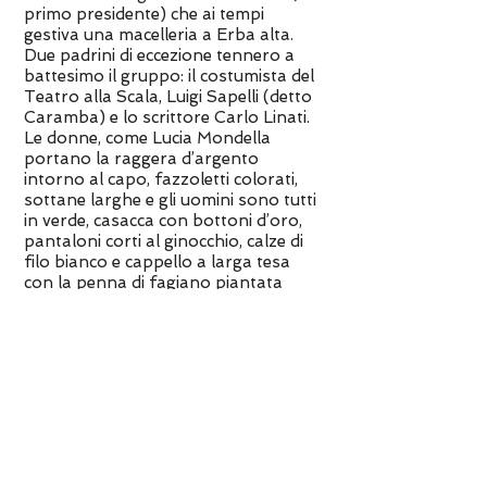
primo presidente) che ai tempi
gestiva una macelleria a Erba alta.
Due padrini di eccezione tennero a
battesimo il gruppo: il costumista del
Teatro alla Scala, Luigi Sapelli (detto
Caramba) e lo scrittore Carlo Linati.
Le donne, come Lucia Mondella
portano la raggera d’argento
intorno al capo, fazzoletti colorati,
sottane larghe e gli uomini sono tutti
in verde, casacca con bottoni d’oro,
pantaloni corti al ginocchio, calze di
filo bianco e cappello a larga tesa
con la penna di fagiano piantata
nella rialzatura, proprio come
altrettanti Renzi Tramaglino,
allietando col suono con i tipici
strumenti di canne chiamati
“Firlinfeu”.