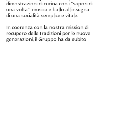
dimostrazioni di cucina con i “sapori di
una volta”, musica e ballo all’insegna
di una socialità semplice e vitale.
In coerenza con la nostra mission di
recupero delle tradizioni per le nuove
generazioni, il Gruppo ha da subito
avviato con diverse scuole della
Provincia di Como dei percorsi di
ricerca e di trasmissione della
memoria, che culminano
nell’allestimento di uno spettacolo
finale dei ragazzi. La proposta si
articola in una serie di lezioni ed
incontri che mirano a far conoscere ai
giovani la cultura, i mestieri, il folklore
e la musica della nostra Brianza nelle
fasi di passaggio tra tradizione rurale
e sviluppo industriale.
L’Associazione sta anche curando
l’organizzazione di un Museo di Civiltà