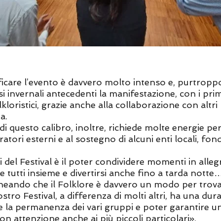
ificare l’evento è davvero molto intenso e, purtrop
si invernali antecedenti la manifestazione, con i primi
loristici, grazie anche alla collaborazione con altri F
pa.
i questo calibro, inoltre, richiede molte energie per 
ratori esterni e al sostegno di alcuni enti locali, f
del Festival è il poter condividere momenti in allegr
e tutti insieme e divertirsi anche fino a tarda nott
neando che il Folklore è davvero un modo per trova
stro Festival, a differenza di molti altri, ha una du
re la permanenza dei vari gruppi e poter garantire un’
n attenzione anche ai più piccoli particolari».