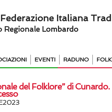
 Federazione Italiana Trad
o Regionale L
ombardo
CIAZIONI
EVENTI
RADUNO
FOL
ionale del Folklore” di Cunardo.
cesso
E2023