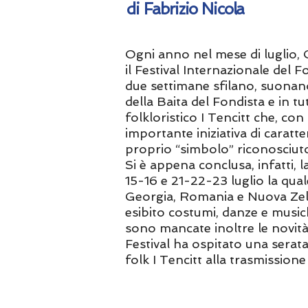
di Fabrizio Nicola
Ogni anno nel mese di luglio, C
il Festival Internazionale del 
due settimane sfilano, suonano
della Baita del Fondista e in t
folkloristico I Tencitt che, con
importante iniziativa di cara
proprio “simbolo” riconosciuto
Si è appena conclusa, infatti, 
15-16 e 21-22-23 luglio la qua
Georgia, Romania e Nuova Zela
esibito costumi, danze e music
sono mancate inoltre le novità:
Festival ha ospitato una serat
folk I Tencitt alla trasmissio