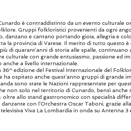
unardo è contraddistinto da un evento culturale orma
Folklore. Gruppi folkloristici provenienti da ogni an
, danzano e cantano portando gioia, allegria e colo
utta la provincia di Varese. Il merito di tutto questo
 più di quarant’anni di storia alle spalle, continuano
ttere culturale con grande entusiasmo, passione ed 
 anche a livello internazionale.
la 36^ edizione del Festival Internazionale del Folklo
le ha ospitato anche quest’anno gruppi di grande im
nda sono state le Nazioni rappresentate per quest
he non solo nel territorio di Cunardo, bensì anche n
 oltre allo stand gastronomico con specialità differe
a danzante con l’Orchestra Oscar Taboni, grazie all
ne televisiva Viva La Lombardia in onda su Antenna 3