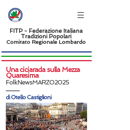
FITP - Federazione Italiana
Tradizioni Popolari
Comitato Regionale L
ombardo
Una ciciarada sulla Mezza
Quaresima
FolkNewsMARZO2025
di Otello Castiglioni