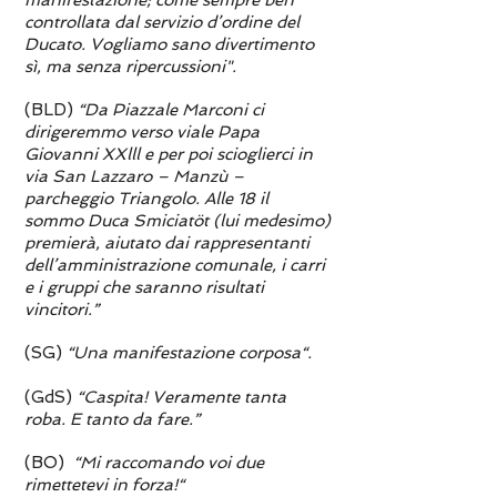
manifestazione; come sempre ben
controllata dal servizio d’ordine del
Ducato. Vogliamo sano divertimento
sì, ma senza ripercussioni".
(BLD)
“Da Piazzale Marconi ci
dirigeremmo verso viale Papa
Giovanni XXlll e per poi scioglierci in
via San Lazzaro – Manzù –
parcheggio Triangolo. Alle 18 il
sommo Duca Smiciatöt (lui medesimo)
premierà, aiutato dai rappresentanti
dell’amministrazione comunale, i carri
e i gruppi che saranno risultati
vincitori.”
(SG)
“Una manifestazione corposa“.
(GdS)
“Caspita! Veramente tanta
roba. E tanto da fare.”
(BO)
“Mi raccomando voi due
rimettetevi in forza!“