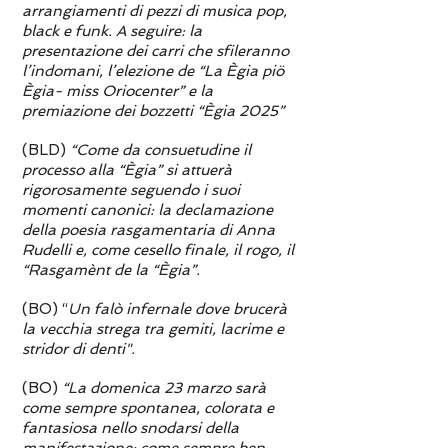
arrangiamenti di pezzi di musica pop,
black e funk. A seguire: la
presentazione dei carri che sfileranno
l’indomani, l’elezione de “La Ègia piö
Ègia- miss Oriocenter” e la
premiazione dei bozzetti “Ègia 2025”
(BLD)
“Come da consuetudine il
processo alla “Ègia” si attuerà
rigorosamente seguendo i suoi
momenti canonici: la declamazione
della poesia rasgamentaria di Anna
Rudelli e, come cesello finale, il rogo, il
“Rasgamènt de la “Ègia”.
(BO) “
Un falò infernale dove brucerà
la vecchia strega tra gemiti, lacrime e
stridor di denti".
(BO)
“La domenica 23 marzo sarà
come sempre spontanea, colorata e
fantasiosa nello snodarsi della