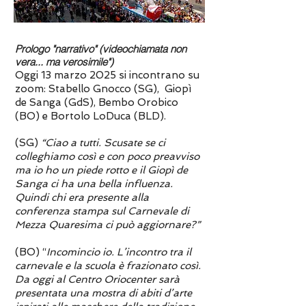
Prologo "narrativo" (videochiamata non
vera... ma verosimile")
Oggi 13 marzo 2025 si incontrano su
zoom: Stabello Gnocco (SG), Giopì
de Sanga (GdS), Bembo Orobico
(BO) e Bortolo LoDuca (BLD).
(SG)
“Ciao a tutti. Scusate se ci
colleghiamo così e con poco preavviso
ma io ho un piede rotto e il Giopì de
Sanga ci ha una bella influenza.
Quindi chi era presente alla
conferenza stampa sul Carnevale di
Mezza Quaresima ci può aggiornare?”
(BO) “
Incomincio io. L’incontro tra il
carnevale e la scuola è frazionato così.
Da oggi al Centro Oriocenter sarà
presentata una mostra di abiti d’arte