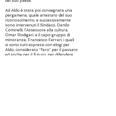
del suo paese.
Ad Aldo è stata poi consegnata una
pergamena, quale attestato del suo
riconoscimento, e successivamente
sono intervenuti il Sindaco, Danilo
Cominelli, l’Assessore alla cultura,
Omar Rodigari, e il capo gruppo di
minoranza, Francesco Ferrari, i quali
si sono tutti espressi con elogi per
Aldo, considerato “faro” per il passato
ed anche per il futuro, per difendere
non solo il folklore, ma in generale
tutto il costume locale.
Tale riconoscimento ha poi assunto
un eco sempre maggiore nel paese di
Parre, tanto che l’amministrazione
comunale del paese ha deciso durante
il consiglio del 27 Marzo 2019 di
prendere atto, in modo ufficiale, di tale
conferimento. Si tratta del primo atto
comunale attestante la consegna del
premio di “Padre del folclore 2018”